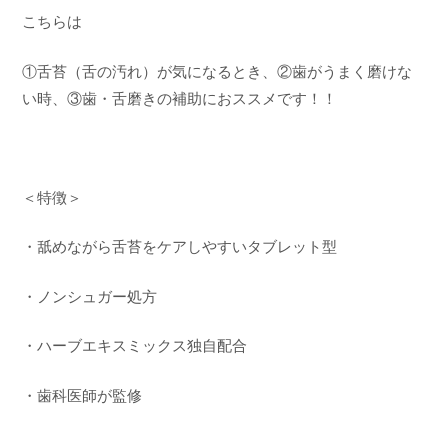
こちらは
①舌苔（舌の汚れ）が気になるとき、②歯がうまく磨けな
い時、③歯・舌磨きの補助におススメです！！
＜特徴＞
・舐めながら舌苔をケアしやすいタブレット型
・ノンシュガー処方
・ハーブエキスミックス独自配合
・歯科医師が監修